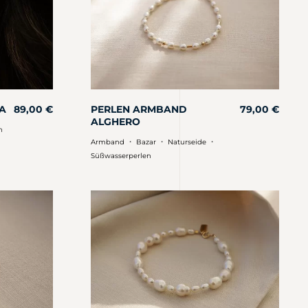
A
89,00
€
PERLEN ARMBAND
79,00
€
ALGHERO
n
・
・
・
Armband
Bazar
Naturseide
Süßwasserperlen