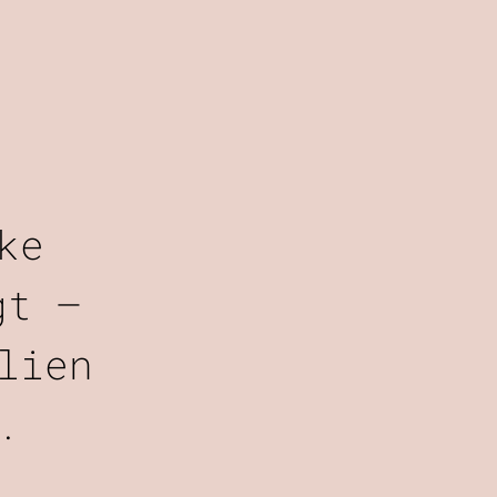
ke
gt –
lien
.