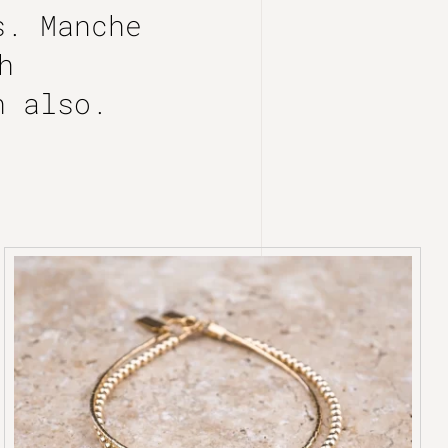
is.
Manche
h
 also.