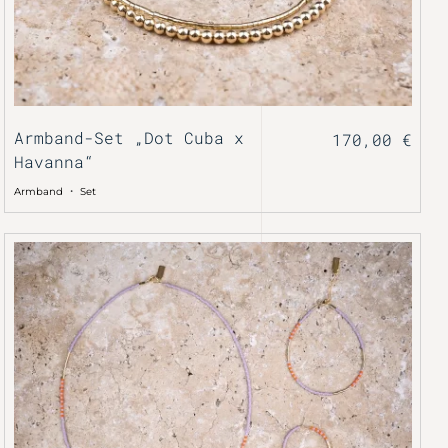
Armband-Set „Dot Cuba x
170,00
€
Havanna“
・
Armband
Set