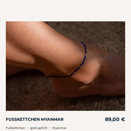
89,00
€
FUSSKETTCHEN MYANMAR
・
・
Fußkettchen
gold gefüllt
Myanmar