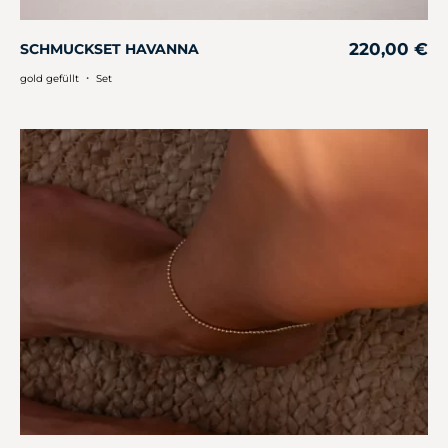
220,00
€
SCHMUCKSET HAVANNA
・
gold gefüllt
Set