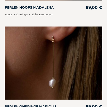
89,00
€
PERLEN HOOPS MADALENA
・
・
Hoops
Ohrringe
Süßwasserperlen
89,00
€
PERLEN OHRRINGE MARIOLU