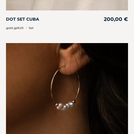
200,00
€
DOT SET CUBA
・
gold gefüllt
Set