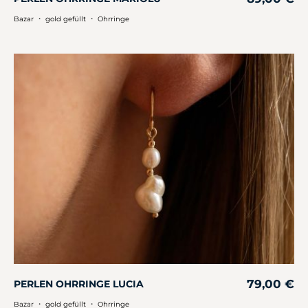
・
・
Bazar
gold gefüllt
Ohrringe
79,00
€
PERLEN OHRRINGE LUCIA
・
・
Bazar
gold gefüllt
Ohrringe