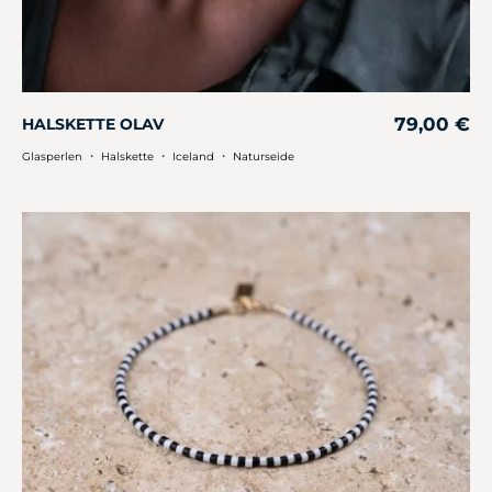
79,00
€
HALSKETTE OLAV
・
・
・
Glasperlen
Halskette
Iceland
Naturseide