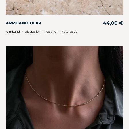
44,00
€
ARMBAND OLAV
・
・
・
Armband
Glasperlen
Iceland
Naturseide