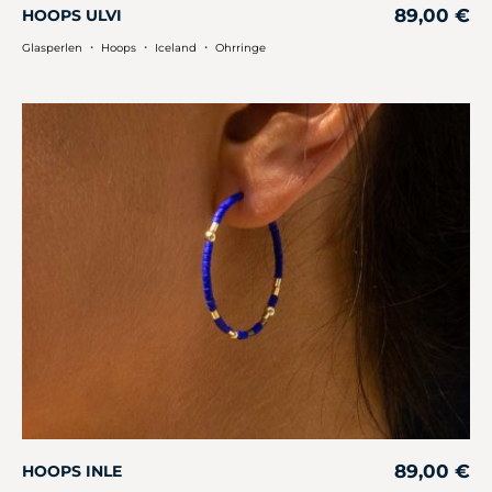
89,00
€
HOOPS ULVI
・
・
・
Glasperlen
Hoops
Iceland
Ohrringe
89,00
€
HOOPS INLE