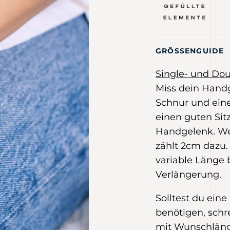
GRÖSSENGUIDE
Single- und Do
Miss dein Handg
Schnur und eine
einen guten Sit
Handgelenk. Wer
zählt 2cm dazu.
variable Länge 
Verlängerung.
Solltest du ein
benötigen, schr
mit Wunschlän