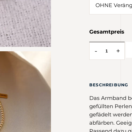
Gesamtpreis
-
+
BESCHREIBUNG
Das Armband be
gefüllten Perlen
gefädelt werden
abfärben. Geeig
Passend dazu g