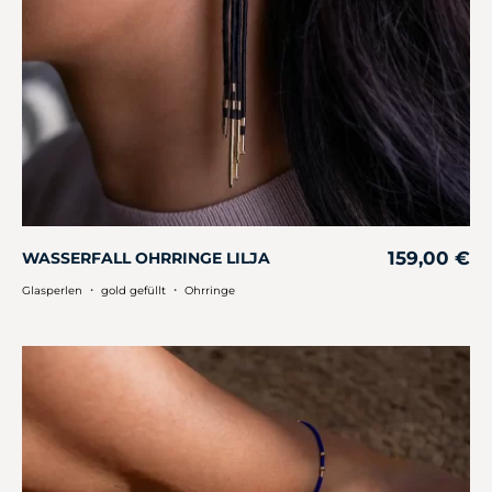
159,00
€
WASSERFALL OHRRINGE LILJA
・
・
Glasperlen
gold gefüllt
Ohrringe