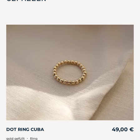
49,00
€
DOT RING CUBA
・
gold gefüllt
Ring