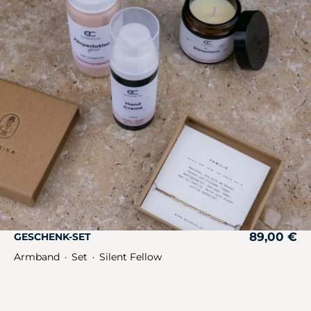
89,00
€
GESCHENK-SET
Armband
Set
Silent Fellow
・
・