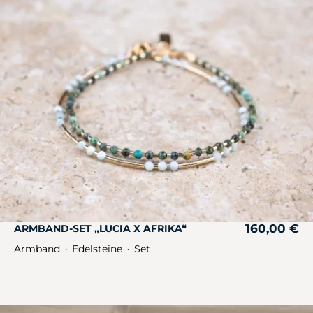
160,00
€
ARMBAND-SET „LUCIA X AFRIKA“
Armband
Edelsteine
Set
・
・