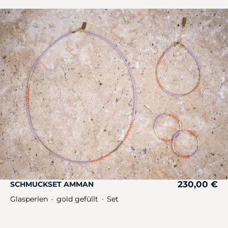
230,00
€
SCHMUCKSET AMMAN
Glasperlen
gold gefüllt
Set
・
・