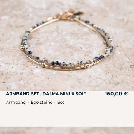
160,00
€
ARMBAND-SET „DALMA MINI X SOL“
Armband
Edelsteine
Set
・
・