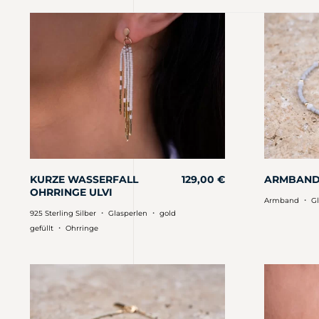
KURZE WASSERFALL
129,00
€
ARMBAND
OHRRINGE ULVI
・
Armband
Gl
・
・
925 Sterling Silber
Glasperlen
gold
・
gefüllt
Ohrringe