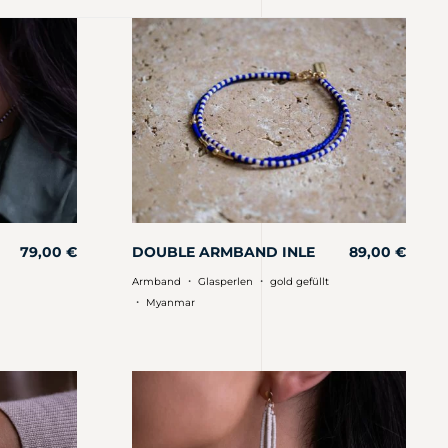
79,00
€
DOUBLE ARMBAND INLE
89,00
€
・
・
Armband
Glasperlen
gold gefüllt
・
Myanmar