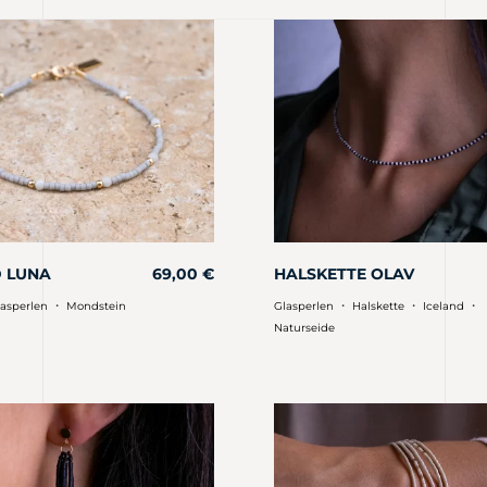
 LUNA
69,00
€
HALSKETTE OLAV
・
・
・
・
asperlen
Mondstein
Glasperlen
Halskette
Iceland
Naturseide