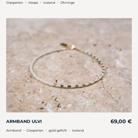
・
・
・
Glasperlen
Hoops
Iceland
Ohrringe
69,00
€
ARMBAND ULVI
・
・
・
Armband
Glasperlen
gold gefüllt
Iceland