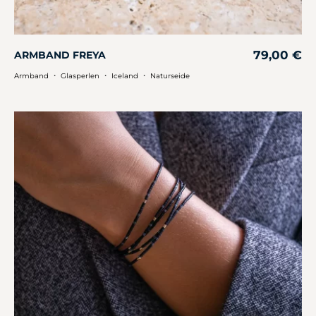
79,00
€
ARMBAND FREYA
・
・
・
Armband
Glasperlen
Iceland
Naturseide