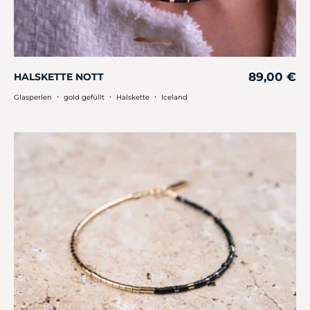
89,00
€
HALSKETTE NOTT
・
・
・
Glasperlen
gold gefüllt
Halskette
Iceland