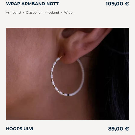
109,00
€
WRAP ARMBAND NOTT
・
・
・
Armband
Glasperlen
Iceland
Wrap
89,00
€
HOOPS ULVI