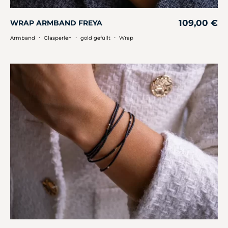
109,00
€
WRAP ARMBAND FREYA
・
・
・
Armband
Glasperlen
gold gefüllt
Wrap