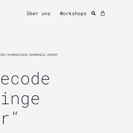
Über uns
Workshops
LOW
/ MORSECODE OHRRINGE „MEER“
secode
ringe
er“