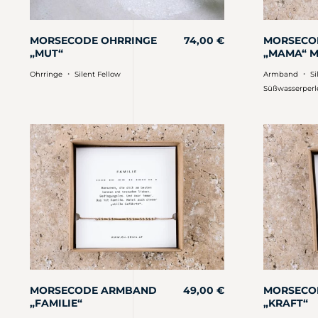
MORSECODE OHRRINGE
74,00
€
MORSECO
„MUT“
„MAMA“ M
・
・
Ohrringe
Silent Fellow
Armband
Si
Süßwasserperl
MORSECODE ARMBAND
49,00
€
MORSECO
„FAMILIE“
„KRAFT“