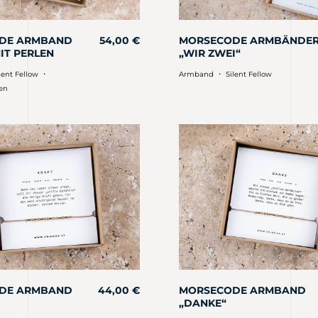
DE ARMBAND
54,00
€
MORSECODE ARMBÄNDE
IT PERLEN
„WIR ZWEI“
・
・
lent Fellow
Armband
Silent Fellow
en
DE ARMBAND
44,00
€
MORSECODE ARMBAND
„DANKE“