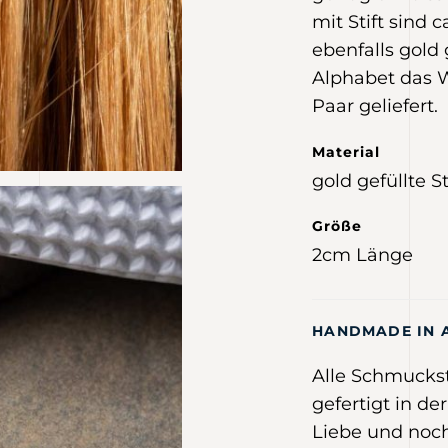
mit Stift sind 
ebenfalls gold
Alphabet das W
Paar geliefert.
Material
gold gefüllte S
Größe
2cm Länge
HANDMADE IN 
Alle Schmucks
gefertigt in de
Liebe und noch