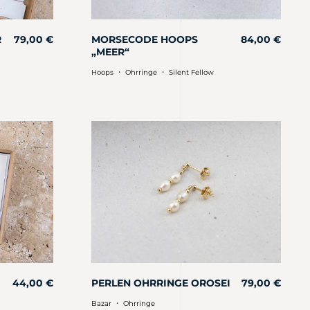
R
79,00
€
MORSECODE HOOPS
84,00
€
„MEER“
・
・
Hoops
Ohrringe
Silent Fellow
44,00
€
PERLEN OHRRINGE OROSEI
79,00
€
・
Bazar
Ohrringe