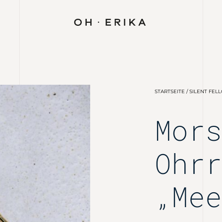
STARTSEITE
/
SILENT FEL
Mor
Ohr
„Me