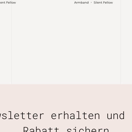
・
lent Fellow
Armband
Silent Fellow
wsletter erhalten und 
Rabatt sichern