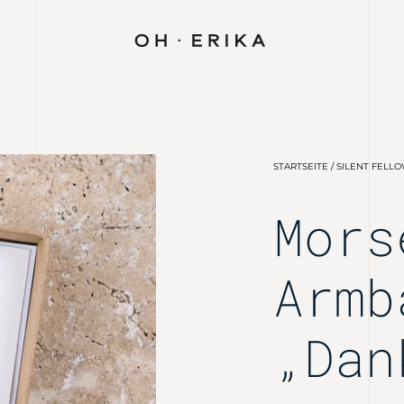
STARTSEITE
/
SILENT FELL
Mors
Armb
„Dan