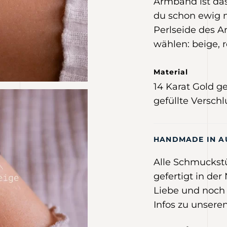
Armband ist das
du schon ewig m
Perlseide des 
wählen: beige, 
Material
14 Karat Gold ge
gefüllte Verschl
HANDMADE IN A
Alle Schmuckst
gefertigt in der
Liebe und noch 
Infos zu unseren