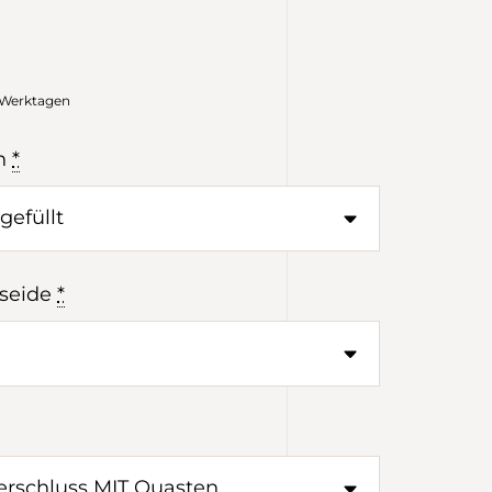
0 Werktagen
n
*
seide
*