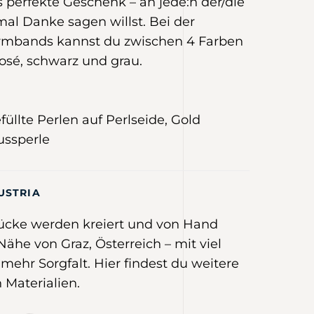
 perfekte Geschenk – an jede:n der/die
al Danke sagen willst. Bei der
Armbands kannst du zwischen 4 Farben
rosé, schwarz und grau.
füllte Perlen auf Perlseide, Gold
ussperle
USTRIA
ücke werden kreiert und von Hand
 Nähe von Graz, Österreich –
mit viel
mehr Sorgfalt
.
Hier
findest du weitere
 Materialien.