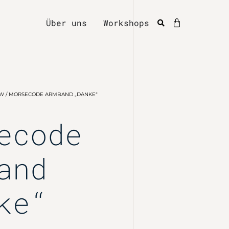
Über uns
Workshops
OW
/ MORSECODE ARMBAND „DANKE“
ecode
and
ke“