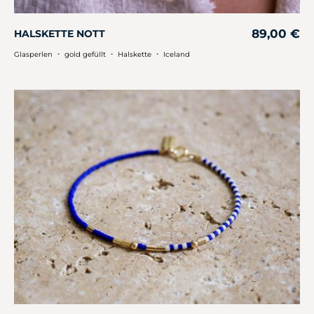
89,00
€
HALSKETTE NOTT
・
・
・
Glasperlen
gold gefüllt
Halskette
Iceland