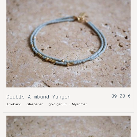
89,00
€
Double Armband Yangon
・
・
・
Armband
Glasperlen
gold gefüllt
Myanmar