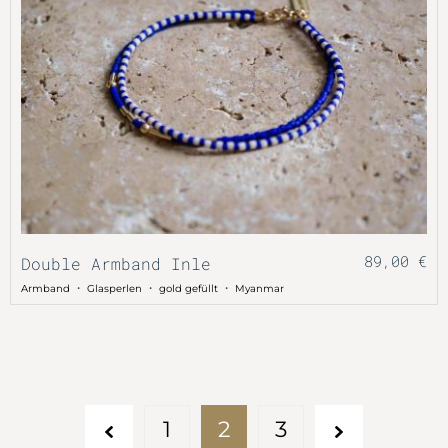
89,00
€
Double Armband Inle
・
・
・
Armband
Glasperlen
gold gefüllt
Myanmar
1
2
3