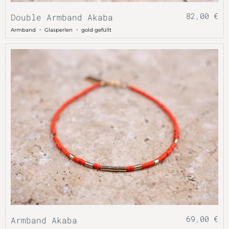
82,00
€
Double Armband Akaba
・
・
Armband
Glasperlen
gold gefüllt
69,00
€
Armband Akaba