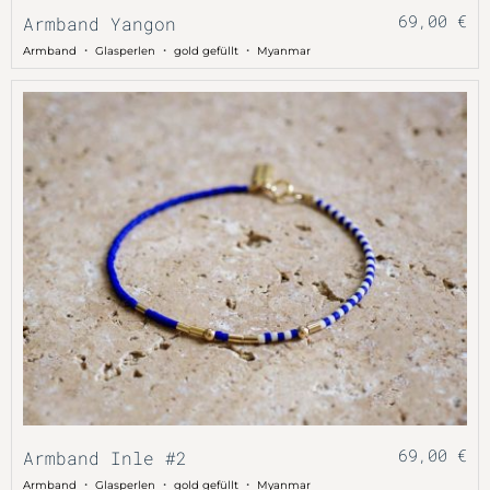
69,00
€
Armband Yangon
・
・
・
Armband
Glasperlen
gold gefüllt
Myanmar
69,00
€
Armband Inle #2
・
・
・
Armband
Glasperlen
gold gefüllt
Myanmar