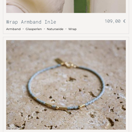
109,00
€
Wrap Armband Inle
・
・
・
Armband
Glasperlen
Naturseide
Wrap