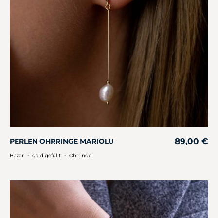
89,00
€
PERLEN OHRRINGE MARIOLU
・
・
Bazar
gold gefüllt
Ohrringe