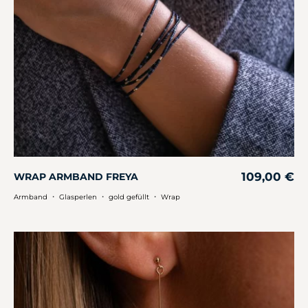
109,00
€
WRAP ARMBAND FREYA
・
・
・
Armband
Glasperlen
gold gefüllt
Wrap