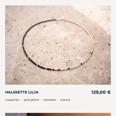
129,00
€
HALSKETTE LILJA
・
・
・
Glasperlen
gold gefüllt
Halskette
Iceland